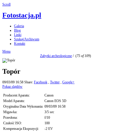
Scroll
Fotostacja.pl
Galeria
Blog
Linki
Szukaj/Archiwum
Kontakt
Menu
Zabytki archeologiczne
/
(
75 of 109
)
Topór
09/03/09 16:58
Share:
Facebook
,
Twitter
,
Google+
Pokaz slajdów
Producent Aparatu:
Canon
Model Aparatu:
Canon EOS 5D
Oryginalna Data Wykonania:
09/03/09 16:58
Migawka:
3/5 sec
Przesłona:
f/10
Czułość ISO:
100
Kompensacja Ekspozycji:
-2 EV