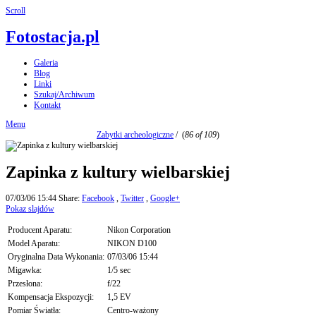
Scroll
Fotostacja.pl
Galeria
Blog
Linki
Szukaj/Archiwum
Kontakt
Menu
Zabytki archeologiczne
/
(
86 of 109
)
Zapinka z kultury wielbarskiej
07/03/06 15:44
Share:
Facebook
,
Twitter
,
Google+
Pokaz slajdów
Producent Aparatu:
Nikon Corporation
Model Aparatu:
NIKON D100
Oryginalna Data Wykonania:
07/03/06 15:44
Migawka:
1/5 sec
Przesłona:
f/22
Kompensacja Ekspozycji:
1,5 EV
Pomiar Światła:
Centro-ważony