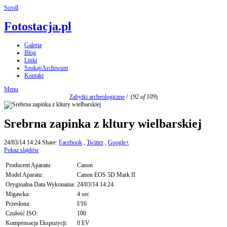
Scroll
Fotostacja.pl
Galeria
Blog
Linki
Szukaj/Archiwum
Kontakt
Menu
Zabytki archeologiczne
/
(
92 of 109
)
Srebrna zapinka z kltury wielbarskiej
24/03/14 14:24
Share:
Facebook
,
Twitter
,
Google+
Pokaz slajdów
Producent Aparatu:
Canon
Model Aparatu:
Canon EOS 5D Mark II
Oryginalna Data Wykonania:
24/03/14 14:24
Migawka:
4 sec
Przesłona:
f/16
Czułość ISO:
100
Kompensacja Ekspozycji:
0 EV