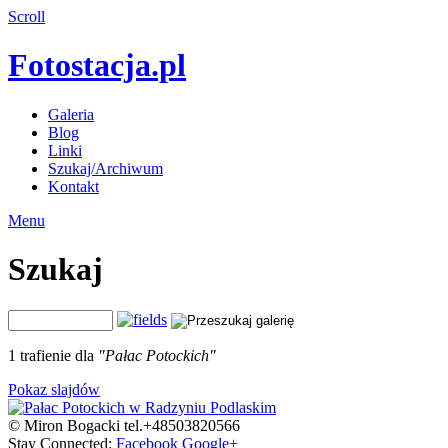
Scroll
Fotostacja.pl
Galeria
Blog
Linki
Szukaj/Archiwum
Kontakt
Menu
Szukaj
1 trafienie dla
"Pałac Potockich"
Pokaz slajdów
© Miron Bogacki tel.+48503820566
Stay Connected:
Facebook
Google+