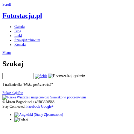
Scroll
Fotostacja.pl
Galeria
Blog
Linki
Szukaj/Archiwum
Kontakt
Menu
Szukaj
1 trafienie dla
"bliska podczerwień"
Pokaz slajdów
© Miron Bogacki tel.+48503820566
Stay Connected:
Facebook
Google+