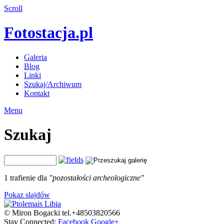
Scroll
Fotostacja.pl
Galeria
Blog
Linki
Szukaj/Archiwum
Kontakt
Menu
Szukaj
1 trafienie dla
"pozostałości archeologiczne"
Pokaz slajdów
© Miron Bogacki tel.+48503820566
Stay Connected:
Facebook
Google+