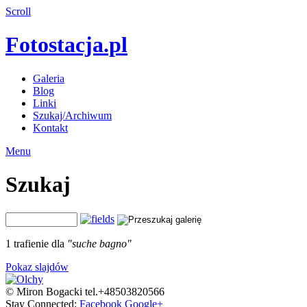
Scroll
Fotostacja.pl
Galeria
Blog
Linki
Szukaj/Archiwum
Kontakt
Menu
Szukaj
1 trafienie dla
"suche bagno"
Pokaz slajdów
© Miron Bogacki tel.+48503820566
Stay Connected:
Facebook
Google+