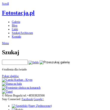
Scroll
Fotostacja.pl
Galeria
Blog
Linki
Szukaj/Archiwum
Kontakt
Menu
Szukaj
4 trafienia dla
światło
Pokaz slajdów
© Miron Bogacki tel.+48503820566
Stay Connected:
Facebook
Google+