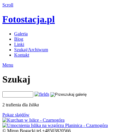
Scroll
Fotostacja.pl
Galeria
Blog
Linki
Szukaj/Archiwum
Kontakt
Menu
Szukaj
2 trafienia dla
Islika
Pokaz slajdów
© Miron Bogacki tel.+48503820566