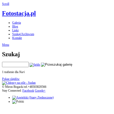
Scroll
Fotostacja.pl
Galeria
Blog
Linki
Szukaj/Archiwum
Kontakt
Menu
Szukaj
1 trafienie dla
Nuri
Pokaz slajdów
© Miron Bogacki tel.+48503820566
Stay Connected:
Facebook
Google+