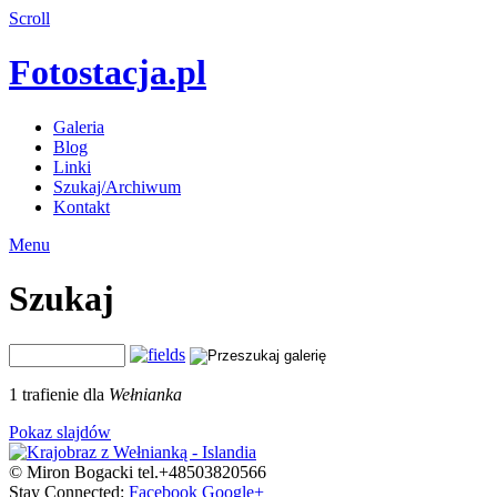
Scroll
Fotostacja.pl
Galeria
Blog
Linki
Szukaj/Archiwum
Kontakt
Menu
Szukaj
1 trafienie dla
Wełnianka
Pokaz slajdów
© Miron Bogacki tel.+48503820566
Stay Connected:
Facebook
Google+