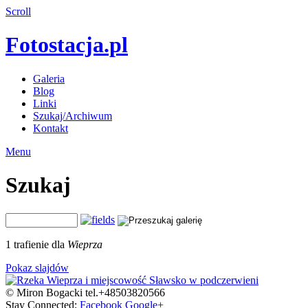
Scroll
Fotostacja.pl
Galeria
Blog
Linki
Szukaj/Archiwum
Kontakt
Menu
Szukaj
1 trafienie dla
Wieprza
Pokaz slajdów
© Miron Bogacki tel.+48503820566
Stay Connected:
Facebook
Google+