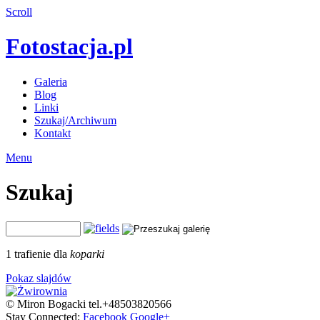
Scroll
Fotostacja.pl
Galeria
Blog
Linki
Szukaj/Archiwum
Kontakt
Menu
Szukaj
1 trafienie dla
koparki
Pokaz slajdów
© Miron Bogacki tel.+48503820566
Stay Connected:
Facebook
Google+