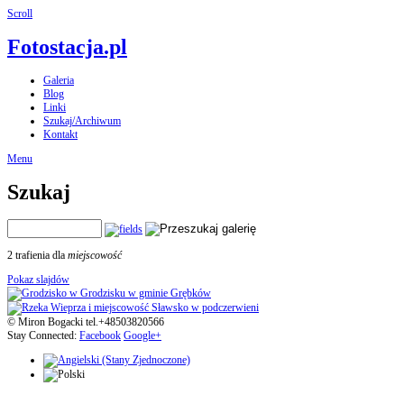
Scroll
Fotostacja.pl
Galeria
Blog
Linki
Szukaj/Archiwum
Kontakt
Menu
Szukaj
2 trafienia dla
miejscowość
Pokaz slajdów
© Miron Bogacki tel.+48503820566
Stay Connected:
Facebook
Google+