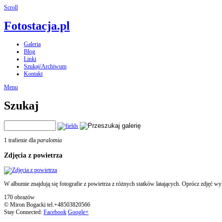
Scroll
Fotostacja.pl
Galeria
Blog
Linki
Szukaj/Archiwum
Kontakt
Menu
Szukaj
1 trafienie dla
paralotnia
Zdjęcia z powietrza
W albumie znajdują się fotografie z powietrza z różnych statków latających. Oprócz zdjęć wy
170 obrazów
© Miron Bogacki tel.+48503820566
Stay Connected:
Facebook
Google+