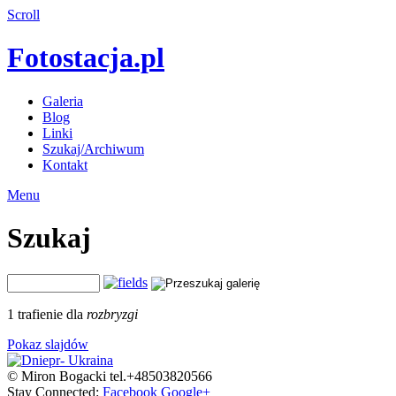
Scroll
Fotostacja.pl
Galeria
Blog
Linki
Szukaj/Archiwum
Kontakt
Menu
Szukaj
1 trafienie dla
rozbryzgi
Pokaz slajdów
© Miron Bogacki tel.+48503820566
Stay Connected:
Facebook
Google+