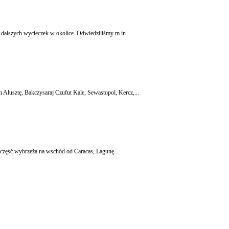
o dalszych wycieczek w okolice. Odwiedziliśmy m.in...
łusztę, Bakczysaraj Czufut Kale, Sewastopol, Kercz,...
 część wybrzeża na wschód od Caracas, Lagunę...