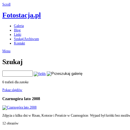
Scroll
Fotostacja.pl
Galeria
Blog
Linki
Szukaj/Archiwum
Kontakt
Menu
Szukaj
6 trafień dla
zatoka
Pokaz slajdów
Czarnogóra lato 2008
Zdjęcia z kilku dni w Risan, Kotorze i Peraście w Czarnogórze. Wyjazd był krótki bez możl
12 obrazów