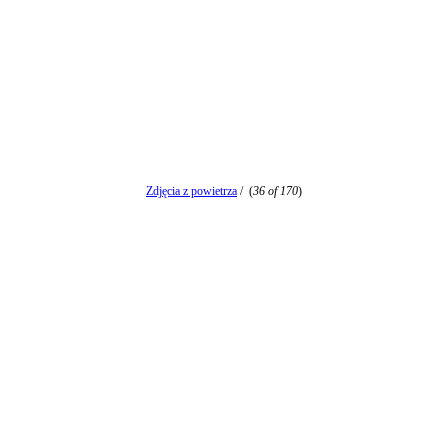
Zdjęcia z powietrza
/
(
36 of 170
)