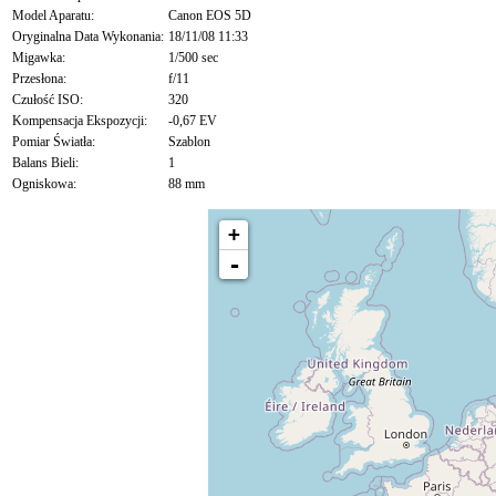
Model Aparatu:
Canon EOS 5D
Oryginalna Data Wykonania:
18/11/08 11:33
Migawka:
1/500 sec
Przesłona:
f/11
Czułość ISO:
320
Kompensacja Ekspozycji:
-0,67 EV
Pomiar Światła:
Szablon
Balans Bieli:
1
Ogniskowa:
88 mm
+
-