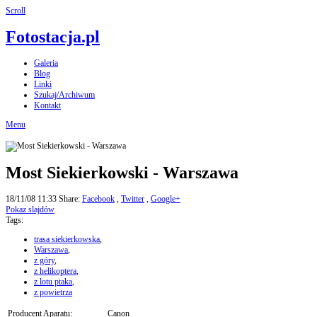
Scroll
Fotostacja.pl
Galeria
Blog
Linki
Szukaj/Archiwum
Kontakt
Menu
Most Siekierkowski - Warszawa
18/11/08 11:33
Share:
Facebook
,
Twitter
,
Google+
Pokaz slajdów
Tags:
trasa siekierkowska
,
Warszawa
,
z góry
,
z helikoptera
,
z lotu ptaka
,
z powietrza
Producent Aparatu:
Canon