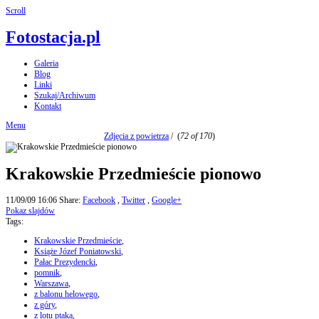
Scroll
Fotostacja.pl
Galeria
Blog
Linki
Szukaj/Archiwum
Kontakt
Menu
Zdjęcia z powietrza
/
(
72 of 170
)
Krakowskie Przedmieście pionowo
11/09/09 16:06
Share:
Facebook
,
Twitter
,
Google+
Pokaz slajdów
Tags:
Krakowskie Przedmieście
,
Książe Józef Poniatowski
,
Pałac Prezydencki
,
pomnik
,
Warszawa
,
z balonu helowego
,
z góry
,
z lotu ptaka
,