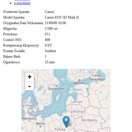
z powietrza
Producent Aparatu:
Canon
Model Aparatu:
Canon EOS 5D Mark II
Oryginalna Data Wykonania:
11/09/09 16:06
Migawka:
1/500 sec
Przesłona:
f/11
Czułość ISO:
400
Kompensacja Ekspozycji:
0 EV
Pomiar Światła:
Szablon
Balans Bieli:
1
Ogniskowa:
35 mm
+
-