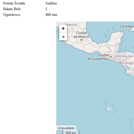
Pomiar Światła:
Szablon
Balans Bieli:
1
Ogniskowa:
400 mm
+
-
Unavailable
500 km