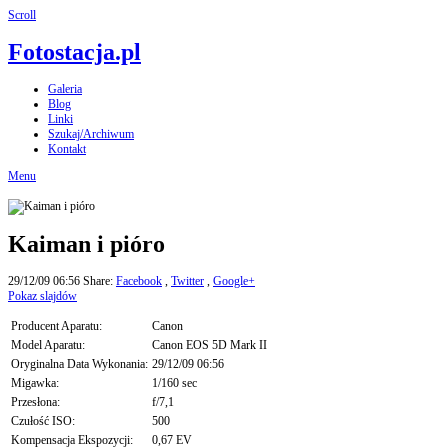
Scroll
Fotostacja.pl
Galeria
Blog
Linki
Szukaj/Archiwum
Kontakt
Menu
Kaiman i pióro
29/12/09 06:56
Share:
Facebook
,
Twitter
,
Google+
Pokaz slajdów
Producent Aparatu:
Canon
Model Aparatu:
Canon EOS 5D Mark II
Oryginalna Data Wykonania:
29/12/09 06:56
Migawka:
1/160 sec
Przesłona:
f/7,1
Czułość ISO:
500
Kompensacja Ekspozycji:
0,67 EV