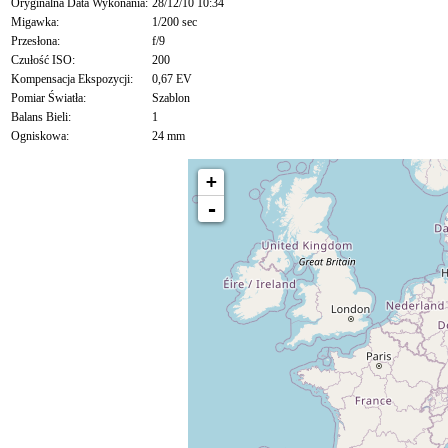
Oryginalna Data Wykonania:
28/12/10 10:34
Migawka:
1/200 sec
Przesłona:
f/9
Czułość ISO:
200
Kompensacja Ekspozycji:
0,67 EV
Pomiar Światła:
Szablon
Balans Bieli:
1
Ogniskowa:
24 mm
+
-