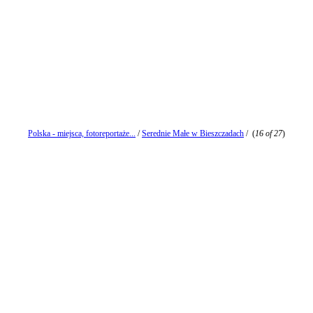
Polska - miejsca, fotoreportaże...
/
Serednie Małe w Bieszczadach
/
(
16 of 27
)