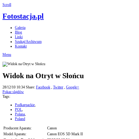
Scroll
Fotostacja.pl
Galeria
Blog
Linki
Szukaj/Archiwum
Kontakt
Menu
Widok na Otryt w Słońcu
28/12/10 10:34
Share:
Facebook
,
Twitter
,
Google+
Pokaz slajdów
Tags:
Podkarpackie
,
POL
,
Polana
,
Poland
Producent Aparatu:
Canon
Model Aparatu:
Canon EOS 5D Mark II