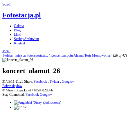
Scroll
Fotostacja.pl
Galeria
Blog
Linki
Szukaj/Archiwum
Kontakt
Menu
Polska - miejsca, fotoreportaże...
/
Koncert zespołu Alamut Teatr Montowonia
/
(
26 of 42
)
koncert_alamut_26
31/03/11 11:25
Share:
Facebook
,
Twitter
,
Google+
Pokaz slajdów
© Miron Bogacki tel.+48503820566
Stay Connected:
Facebook
Google+