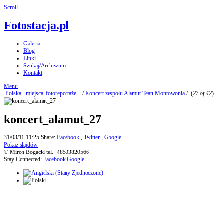
Scroll
Fotostacja.pl
Galeria
Blog
Linki
Szukaj/Archiwum
Kontakt
Menu
Polska - miejsca, fotoreportaże...
/
Koncert zespołu Alamut Teatr Montowonia
/
(
27 of 42
)
koncert_alamut_27
31/03/11 11:25
Share:
Facebook
,
Twitter
,
Google+
Pokaz slajdów
© Miron Bogacki tel.+48503820566
Stay Connected:
Facebook
Google+