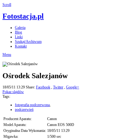
Scroll
Fotostacja.pl
Galeria
Blog
Linki
Szukaj/Archiwum
Kontakt
Menu
Ośrodek Salezjanów
18/05/11 13:29
Share:
Facebook
,
Twitter
,
Google+
Pokaz slajdów
Tags:
fotografia podczerwona
,
podczerwień
Producent Aparatu:
Canon
Model Aparatu:
Canon EOS 500D
Oryginalna Data Wykonania:
18/05/11 13:29
Migawka:
1/500 sec