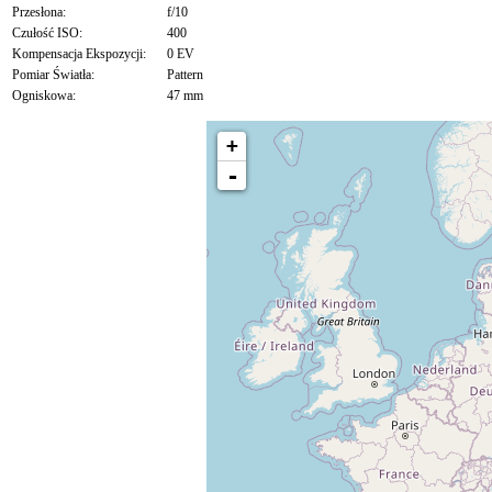
Przesłona:
f/10
Czułość ISO:
400
Kompensacja Ekspozycji:
0 EV
Pomiar Światła:
Pattern
Ogniskowa:
47 mm
+
-