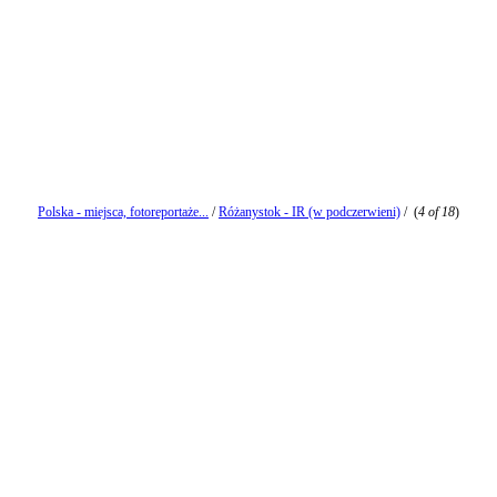
Polska - miejsca, fotoreportaże...
/
Różanystok - IR (w podczerwieni)
/
(
4 of 18
)