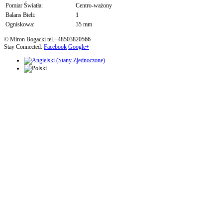
Pomiar Światła:
Centro-ważony
Balans Bieli:
1
Ogniskowa:
35 mm
© Miron Bogacki tel.+48503820566
Stay Connected:
Facebook
Google+