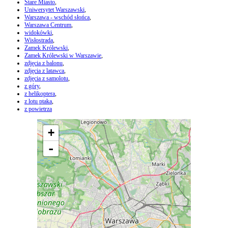
Stare Miasto
,
Uniwersytet Warszawski
,
Warszawa - wschód słońca
,
Warszawa Centrum
,
widokówki
,
Wisłostrada
,
Zamek Królewski
,
Zamek Królewski w Warszawie
,
zdjęcia z balonu
,
zdjęcia z latawca
,
zdjęcia z samolotu
,
z góry
,
z helikoptera
,
z lotu ptaka
,
z powietrza
+
-