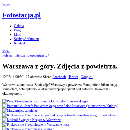
Scroll
Fotostacja.pl
Galeria
Blog
Linki
Szukaj/Archiwum
Kontakt
Menu
Polska - miejsca, fotoreportaże...
/
Warszawa z góry. Zdjęcia z powietrza.
12/07/11 08:59
127 obrazów
Share:
Facebook
,
Twitter
,
Google+
Warszawa z lotu ptaka. Zbiór zdjęć Warszawy z powietrza. Fotografie robiłem latając
samolotem, helikopterem, a także podczepiając aparat pod balonem, latawcem i
oktokopterem.