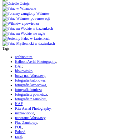
Tags:
architektura
,
Balloon Aerial Photography
,
BAP
,
blokowisko
,
burza nad Warszawą
,
fotografia balonowa
,
fotografia latawcowa
,
fotografia lotnicza
,
fotografia z powietrza
,
fotografie z samolotu
,
KAP
,
Kite Aerial Photography
,
mazowieckie
,
panorama Warszawy
,
Plac Zamkowy
,
POL
,
Poland
,
rzeki
,