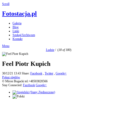
Scroll
Fotostacja.pl
Galeria
Blog
Linki
Szukaj/Archiwum
Kontakt
Menu
Ludzie
/
(
18 of 180
)
Feel Piotr Kupich
30/12/21 13:43
Share:
Facebook
,
Twitter
,
Google+
Pokaz slajdów
© Miron Bogacki tel.+48503820566
Stay Connected:
Facebook
Google+