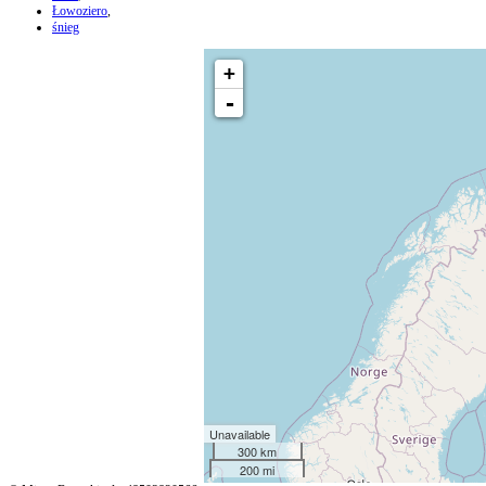
Łowoziero
,
śnieg
+
-
Unavailable
300 km
200 mi