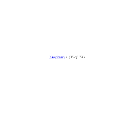
Krajobrazy
/
(
35 of 151
)