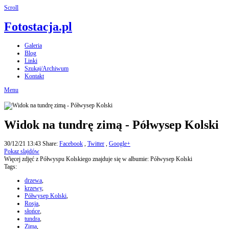
Scroll
Fotostacja.pl
Galeria
Blog
Linki
Szukaj/Archiwum
Kontakt
Menu
Widok na tundrę zimą - Półwysep Kolski
30/12/21 13:43
Share:
Facebook
,
Twitter
,
Google+
Pokaz slajdów
Więcej zdjęć z Półwyspu Kolskiego znajduje się w albumie: Półwysep Kolski
Tags:
drzewa
,
krzewy
,
Półwysep Kolski
,
Rosja
,
słońce
,
tundra
,
Zima
,