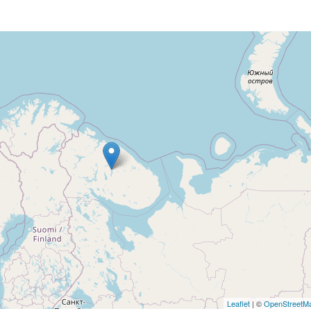
Leaflet
| ©
OpenStreetM