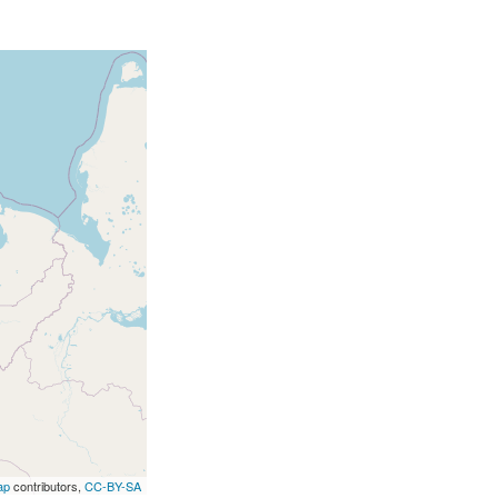
ap
contributors,
CC-BY-SA