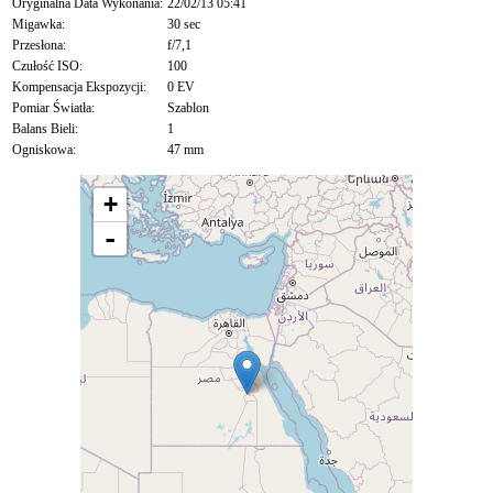
Oryginalna Data Wykonania:
22/02/13 05:41
Migawka:
30 sec
Przesłona:
f/7,1
Czułość ISO:
100
Kompensacja Ekspozycji:
0 EV
Pomiar Światła:
Szablon
Balans Bieli:
1
Ogniskowa:
47 mm
+
-