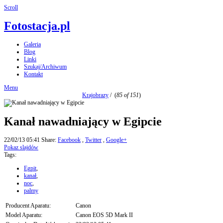
Scroll
Fotostacja.pl
Galeria
Blog
Linki
Szukaj/Archiwum
Kontakt
Menu
Krajobrazy
/
(
85 of 151
)
Kanał nawadniający w Egipcie
22/02/13 05:41
Share:
Facebook
,
Twitter
,
Google+
Pokaz slajdów
Tags:
Egpit
,
kanał
,
noc
,
palmy
Producent Aparatu:
Canon
Model Aparatu:
Canon EOS 5D Mark II