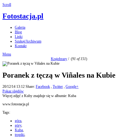
Scroll
Fotostacja.pl
Galeria
Blog
Linki
Szukaj/Archiwum
Kontakt
Menu
Krajobrazy
/
(
91 of 151
)
Poranek z tęczą w Viñales na Kubie
20/12/14 13:12
Share:
Facebook
,
Twitter
,
Google+
Pokaz slajdów
Więcej zdjęć z Kuby znajduje się w albumie: Kuba
www.fotostacja.pl
Tags:
góra
,
góry
,
Kuba
,
tropiki
,