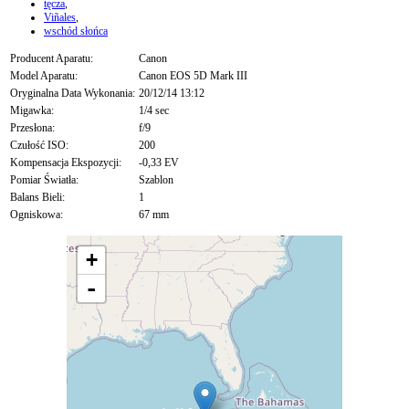
tęcza
,
Viñales
,
wschód słońca
Producent Aparatu:
Canon
Model Aparatu:
Canon EOS 5D Mark III
Oryginalna Data Wykonania:
20/12/14 13:12
Migawka:
1/4 sec
Przesłona:
f/9
Czułość ISO:
200
Kompensacja Ekspozycji:
-0,33 EV
Pomiar Światła:
Szablon
Balans Bieli:
1
Ogniskowa:
67 mm
+
-