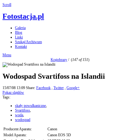
Scroll
Fotostacja.pl
Galeria
Blog
Linki
Szukaj/Archiwum
Kontakt
Menu
Krajobrazy
/
(
147 of 151
)
Wodospad Svartifoss na Islandii
15/07/08 13:09
Share:
Facebook
,
Twitter
,
Google+
Pokaz slajdów
Tags:
skały powulkaniczne
,
Svartifoss
,
woda
,
wodospad
Producent Aparatu:
Canon
Model Aparatu:
Canon EOS 5D