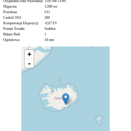
Oryginalna Data Wykonania:
15/07/08 13:09
Migawka:
1/200 sec
Przesłona:
f/11
Czułość ISO:
200
Kompensacja Ekspozycji:
-0,67 EV
Pomiar Światła:
Szablon
Balans Bieli:
1
Ogniskowa:
18 mm
+
-