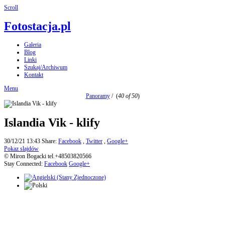
Scroll
Fotostacja.pl
Galeria
Blog
Linki
Szukaj/Archiwum
Kontakt
Menu
Panoramy
/
(
40 of 50
)
Islandia Vik - klify
30/12/21 13:43
Share:
Facebook
,
Twitter
,
Google+
Pokaz slajdów
© Miron Bogacki tel.+48503820566
Stay Connected:
Facebook
Google+