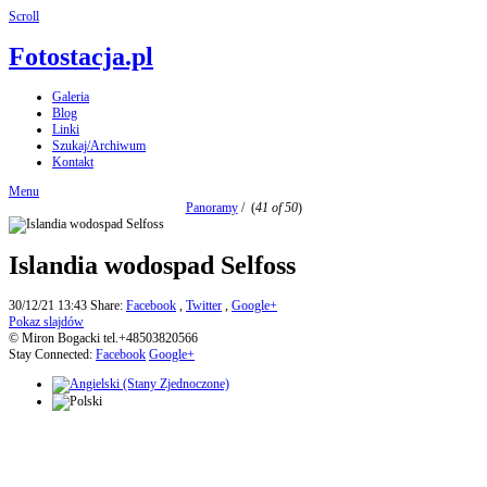
Scroll
Fotostacja.pl
Galeria
Blog
Linki
Szukaj/Archiwum
Kontakt
Menu
Panoramy
/
(
41 of 50
)
Islandia wodospad Selfoss
30/12/21 13:43
Share:
Facebook
,
Twitter
,
Google+
Pokaz slajdów
© Miron Bogacki tel.+48503820566
Stay Connected:
Facebook
Google+