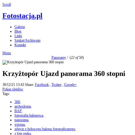
Scroll
Fotostacja.pl
Galeria
Blog
Linki
Szukaj/Archiwum
Kontakt
Menu
Panoramy
/
(
22 of 50
)
Krzyżtopór Ujazd panorama 360 stopni
30/12/21 13:43
Share:
Facebook
,
Twitter
,
Google+
Pokaz slajdów
Tags:
360
,
archeologia
,
BAP
,
fotografia balonowa
,
panorama
,
wiosna
,
zdjęcie z helowego balonu fotograficznego
,
z lotu ptaka
,