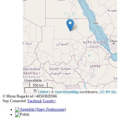
Unavailable
500 km
500 mi
Leaflet
| ©
OpenStreetMap
contributors,
CC-BY-SA
© Miron Bogacki tel.+48503820566
Stay Connected:
Facebook
Google+