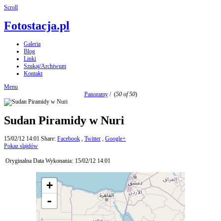
Scroll
Fotostacja.pl
Galeria
Blog
Linki
Szukaj/Archiwum
Kontakt
Menu
Panoramy
/
(
50 of 50
)
Sudan Piramidy w Nuri
15/02/12 14:01
Share:
Facebook
,
Twitter
,
Google+
Pokaz slajdów
Oryginalna Data Wykonania:
15/02/12 14:01
+
-