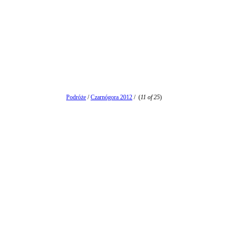
Podróże
/
Czarnógora 2012
/
(
11 of 25
)