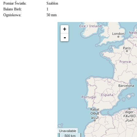
Pomiar Światła:
Szablon
Balans Bieli:
1
Ogniskowa:
50 mm
+
-
Unavailable
500 km