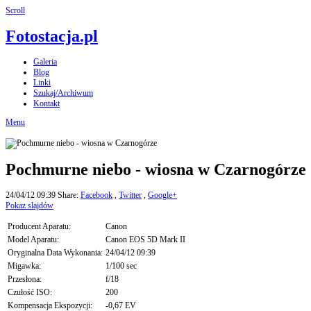
Scroll
Fotostacja.pl
Galeria
Blog
Linki
Szukaj/Archiwum
Kontakt
Menu
Pochmurne niebo - wiosna w Czarnogórze
24/04/12 09:39
Share:
Facebook
,
Twitter
,
Google+
Pokaz slajdów
Producent Aparatu:
Canon
Model Aparatu:
Canon EOS 5D Mark II
Oryginalna Data Wykonania:
24/04/12 09:39
Migawka:
1/100 sec
Przesłona:
f/18
Czułość ISO:
200
Kompensacja Ekspozycji:
-0,67 EV