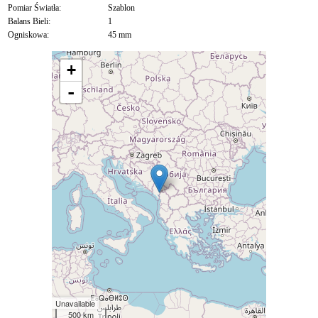
Pomiar Światła:
Szablon
Balans Bieli:
1
Ogniskowa:
45 mm
+
-
Unavailable
500 km