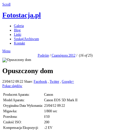
Scroll
Fotostacja.pl
Galeria
Blog
Linki
Szukaj/Archiwum
Kontakt
Menu
Podróże
/
Czarnógora 2012
/
(
16 of 25
)
Opuszczony dom
23/04/12 09:22
Share:
Facebook
,
Twitter
,
Google+
Pokaz slajdów
Producent Aparatu:
Canon
Model Aparatu:
Canon EOS 5D Mark II
Oryginalna Data Wykonania:
23/04/12 09:22
Migawka:
1/800 sec
Przesłona:
f/10
Czułość ISO:
200
Kompensacja Ekspozycji:
-2 EV