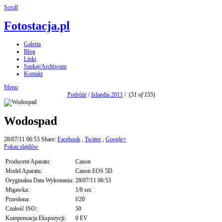
Scroll
Fotostacja.pl
Galeria
Blog
Linki
Szukaj/Archiwum
Kontakt
Menu
Podróże
/
Islandia 2011
/
(
51 of 155
)
Wodospad
28/07/11 06:53
Share:
Facebook
,
Twitter
,
Google+
Pokaz slajdów
Producent Aparatu:
Canon
Model Aparatu:
Canon EOS 5D
Oryginalna Data Wykonania:
28/07/11 06:53
Migawka:
1/8 sec
Przesłona:
f/20
Czułość ISO:
50
Kompensacja Ekspozycji:
0 EV