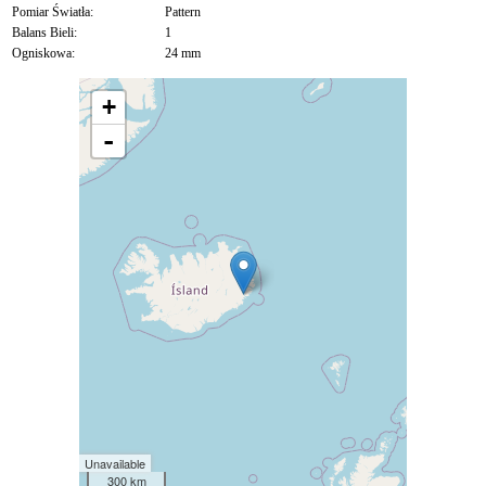
Pomiar Światła:
Pattern
Balans Bieli:
1
Ogniskowa:
24 mm
+
-
Unavailable
300 km