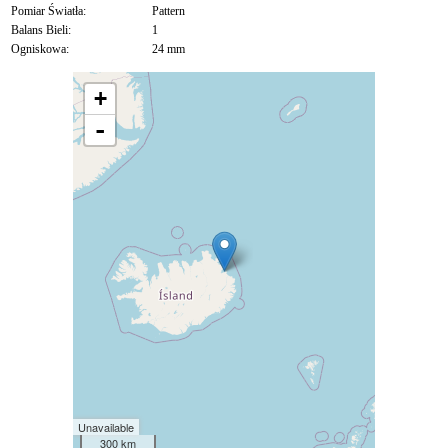
Pomiar Światła:
Pattern
Balans Bieli:
1
Ogniskowa:
24 mm
+
-
Unavailable
300 km