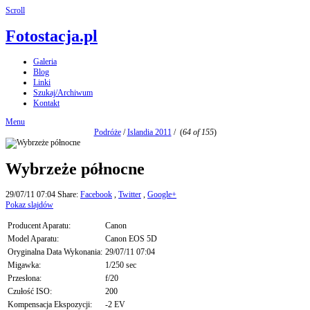
Scroll
Fotostacja.pl
Galeria
Blog
Linki
Szukaj/Archiwum
Kontakt
Menu
Podróże
/
Islandia 2011
/
(
64 of 155
)
Wybrzeże północne
29/07/11 07:04
Share:
Facebook
,
Twitter
,
Google+
Pokaz slajdów
Producent Aparatu:
Canon
Model Aparatu:
Canon EOS 5D
Oryginalna Data Wykonania:
29/07/11 07:04
Migawka:
1/250 sec
Przesłona:
f/20
Czułość ISO:
200
Kompensacja Ekspozycji:
-2 EV