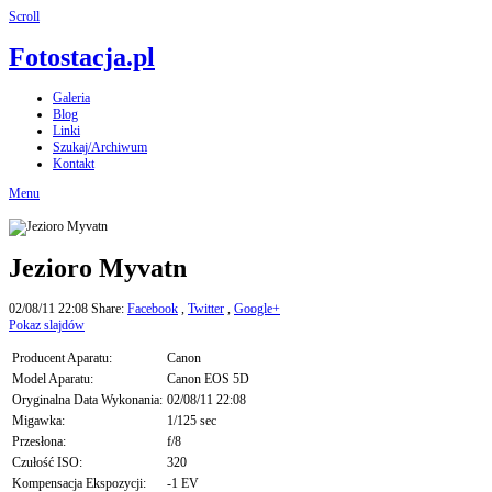
Scroll
Fotostacja.pl
Galeria
Blog
Linki
Szukaj/Archiwum
Kontakt
Menu
Jezioro Myvatn
02/08/11 22:08
Share:
Facebook
,
Twitter
,
Google+
Pokaz slajdów
Producent Aparatu:
Canon
Model Aparatu:
Canon EOS 5D
Oryginalna Data Wykonania:
02/08/11 22:08
Migawka:
1/125 sec
Przesłona:
f/8
Czułość ISO:
320
Kompensacja Ekspozycji:
-1 EV