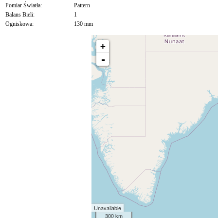
Pomiar Światła:
Pattern
Balans Bieli:
1
Ogniskowa:
130 mm
+
-
Unavailable
300 km