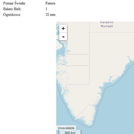
Pomiar Światła:
Pattern
Balans Bieli:
1
Ogniskowa:
35 mm
+
-
Unavailable
300 km