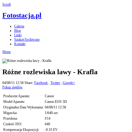
Scroll
Fotostacja.pl
Galeria
Blog
Linki
Szukaj/Archiwum
Kontakt
Menu
Różne rozlewiska lawy - Krafla
04/08/11 12:58
Share:
Facebook
,
Twitter
,
Google+
Pokaz slajdów
Producent Aparatu:
Canon
Model Aparatu:
Canon EOS 5D
Oryginalna Data Wykonania:
04/08/11 12:58
Migawka:
1/640 sec
Przesłona:
f/14
Czułość ISO:
640
Kompensacja Ekspozycji:
-0.33 EV