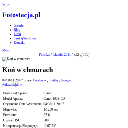
Scroll
Fotostacja.pl
Galeria
Blog
Linki
Szukaj/Archiwum
Kontakt
Menu
Podróże
/
Islandia 2011
/
(
92 of 155
)
Koń w chmurach
04/08/11 20:07
Share:
Facebook
,
Twitter
,
Google+
Pokaz slajdów
Producent Aparatu:
Canon
Model Aparatu:
Canon EOS 5D
Oryginalna Data Wykonania:
04/08/11 20:07
Migawka:
1/1250 sec
Przesłona:
f/5.6
Czułość ISO:
500
Kompensacja Ekspozycji:
-0.67 EV