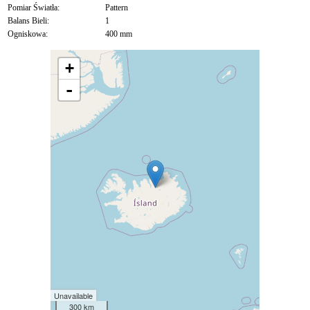
Pomiar Światła:
Pattern
Balans Bieli:
1
Ogniskowa:
400 mm
+
-
Unavailable
300 km