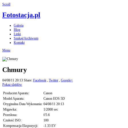
Scroll
Fotostacja.pl
Galeria
Blog
Linki
Szukaj/Archiwum
Kontakt
Menu
Chmury
04/08/11 20:13
Share:
Facebook
,
Twitter
,
Google+
Pokaz slajdów
Producent Aparatu:
Canon
Model Aparatu:
Canon EOS 5D
Oryginalna Data Wykonania:
04/08/11 20:13
Migawka:
1/2000 sec
Przesłona:
f/5.6
Czułość ISO:
100
Kompensacja Ekspozycji:
-1.33 EV