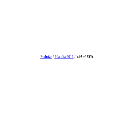
Podróże
/
Islandia 2011
/
(
94 of 155
)