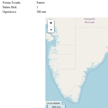
Pomiar Światła:
Pattern
Balans Bieli:
1
Ogniskowa:
200 mm
+
-
Unavailable
300 km