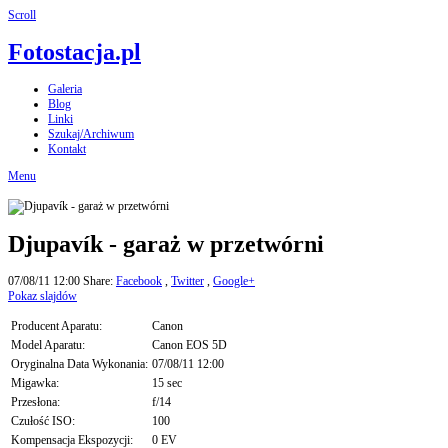
Scroll
Fotostacja.pl
Galeria
Blog
Linki
Szukaj/Archiwum
Kontakt
Menu
Djupavík - garaż w przetwórni
07/08/11 12:00
Share:
Facebook
,
Twitter
,
Google+
Pokaz slajdów
Producent Aparatu:
Canon
Model Aparatu:
Canon EOS 5D
Oryginalna Data Wykonania:
07/08/11 12:00
Migawka:
15 sec
Przesłona:
f/14
Czułość ISO:
100
Kompensacja Ekspozycji:
0 EV