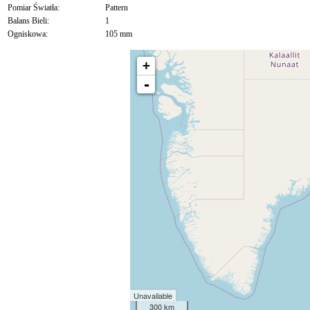
Pomiar Światła:
Pattern
Balans Bieli:
1
Ogniskowa:
105 mm
+
-
Unavailable
300 km