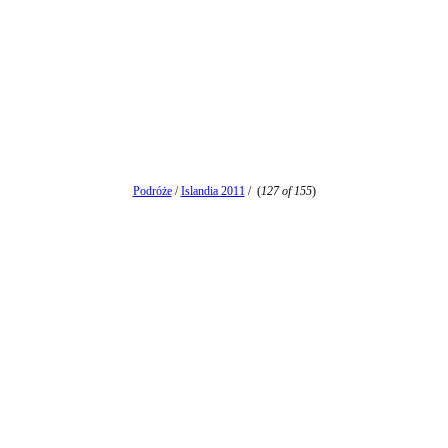
Podróże
/
Islandia 2011
/
(
127 of 155
)