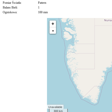
Pomiar Światła:
Pattern
Balans Bieli:
1
Ogniskowa:
100 mm
+
-
Unavailable
300 km