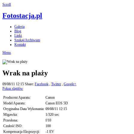
Scroll
Fotostacja.pl
Galeria
Blog
Linki
Szukaj/Archiwum
Kontakt
Menu
Wrak na plaży
09/08/11 12:15
Share:
Facebook
,
Twitter
,
Google+
Pokaz slajdów
Producent Aparatu:
Canon
Model Aparatu:
Canon EOS 5D
Oryginalna Data Wykonania:
09/08/11 12:15
Migawka:
1/320 sec
Przesłona:
f/10
Czułość ISO:
100
Kompensacja Ekspozycji:
-1 EV