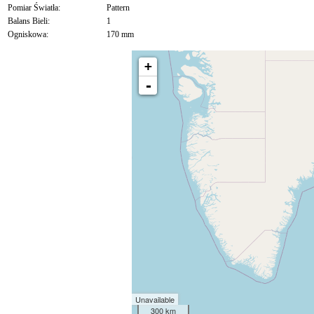
Pomiar Światła:
Pattern
Balans Bieli:
1
Ogniskowa:
170 mm
+
-
Unavailable
300 km