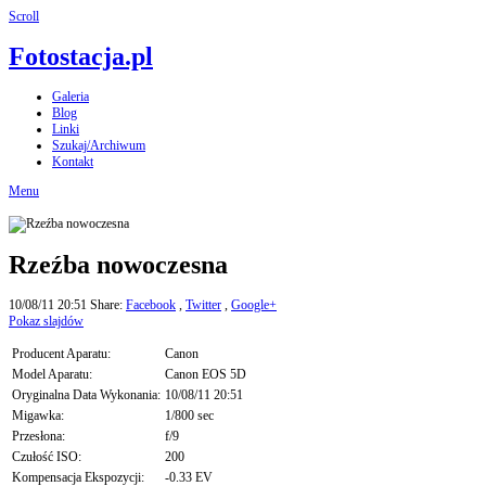
Scroll
Fotostacja.pl
Galeria
Blog
Linki
Szukaj/Archiwum
Kontakt
Menu
Rzeźba nowoczesna
10/08/11 20:51
Share:
Facebook
,
Twitter
,
Google+
Pokaz slajdów
Producent Aparatu:
Canon
Model Aparatu:
Canon EOS 5D
Oryginalna Data Wykonania:
10/08/11 20:51
Migawka:
1/800 sec
Przesłona:
f/9
Czułość ISO:
200
Kompensacja Ekspozycji:
-0.33 EV