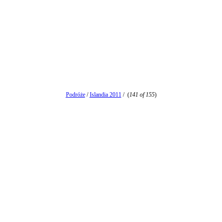
Podróże
/
Islandia 2011
/
(
141 of 155
)