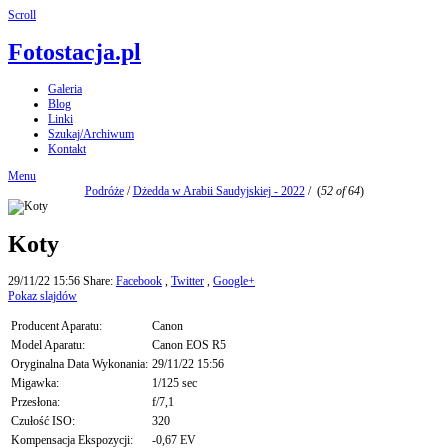
Scroll
Fotostacja.pl
Galeria
Blog
Linki
Szukaj/Archiwum
Kontakt
Menu
Podróże
/
Dżedda w Arabii Saudyjskiej - 2022
/
(
52 of 64
)
Koty
29/11/22 15:56
Share:
Facebook
,
Twitter
,
Google+
Pokaz slajdów
Producent Aparatu:
Canon
Model Aparatu:
Canon EOS R5
Oryginalna Data Wykonania:
29/11/22 15:56
Migawka:
1/125 sec
Przesłona:
f/7,1
Czułość ISO:
320
Kompensacja Ekspozycji:
-0,67 EV