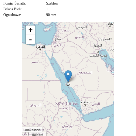
Pomiar Światła:
Szablon
Balans Bieli:
1
Ogniskowa:
90 mm
+
-
Unavailable
500 km