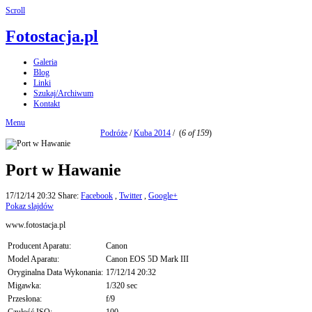
Scroll
Fotostacja.pl
Galeria
Blog
Linki
Szukaj/Archiwum
Kontakt
Menu
Podróże
/
Kuba 2014
/
(
6 of 159
)
Port w Hawanie
17/12/14 20:32
Share:
Facebook
,
Twitter
,
Google+
Pokaz slajdów
www.fotostacja.pl
Producent Aparatu:
Canon
Model Aparatu:
Canon EOS 5D Mark III
Oryginalna Data Wykonania:
17/12/14 20:32
Migawka:
1/320 sec
Przesłona:
f/9