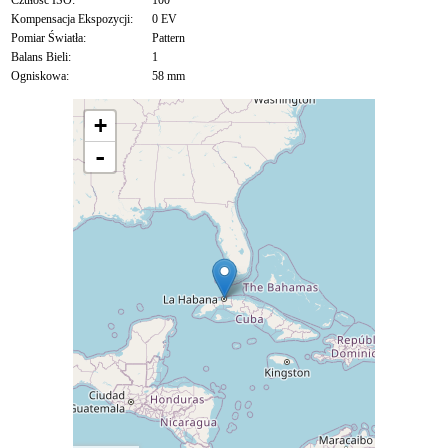
Czułość ISO:
100
Kompensacja Ekspozycji:
0 EV
Pomiar Światła:
Pattern
Balans Bieli:
1
Ogniskowa:
58 mm
+
-