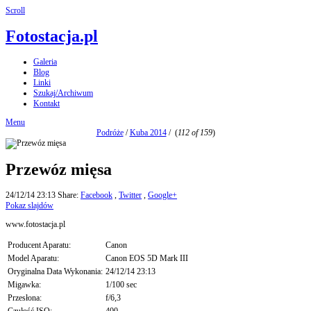
Scroll
Fotostacja.pl
Galeria
Blog
Linki
Szukaj/Archiwum
Kontakt
Menu
Podróże
/
Kuba 2014
/
(
112 of 159
)
Przewóz mięsa
24/12/14 23:13
Share:
Facebook
,
Twitter
,
Google+
Pokaz slajdów
www.fotostacja.pl
Producent Aparatu:
Canon
Model Aparatu:
Canon EOS 5D Mark III
Oryginalna Data Wykonania:
24/12/14 23:13
Migawka:
1/100 sec
Przesłona:
f/6,3