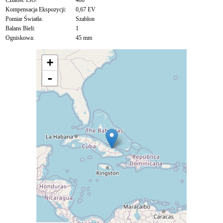
Czułość ISO:
400
Kompensacja Ekspozycji:
0,67 EV
Pomiar Światła:
Szablon
Balans Bieli:
1
Ogniskowa:
45 mm
+
-