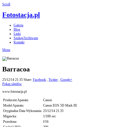
Scroll
Fotostacja.pl
Galeria
Blog
Linki
Szukaj/Archiwum
Kontakt
Menu
Barracoa
25/12/14 21:35
Share:
Facebook
,
Twitter
,
Google+
Pokaz slajdów
www.fotostacja.pl
Producent Aparatu:
Canon
Model Aparatu:
Canon EOS 5D Mark III
Oryginalna Data Wykonania:
25/12/14 21:35
Migawka:
1/100 sec
Przesłona:
f/16