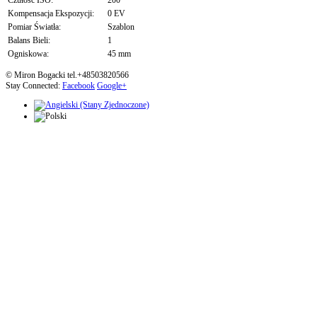
Czułość ISO:
200
Kompensacja Ekspozycji:
0 EV
Pomiar Światła:
Szablon
Balans Bieli:
1
Ogniskowa:
45 mm
© Miron Bogacki tel.+48503820566
Stay Connected:
Facebook
Google+